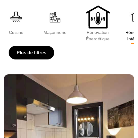
Cuisine
Maçonnerie
Rénovation
Rénov
Énergétique
Intér
Plus de filtres